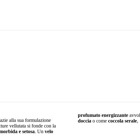
profumato energizzante
avvol
razie alla sua formulazione
doccia
o come
coccola serale
,
ure vellutata si fonde con la
 morbida e setosa
. Un
velo