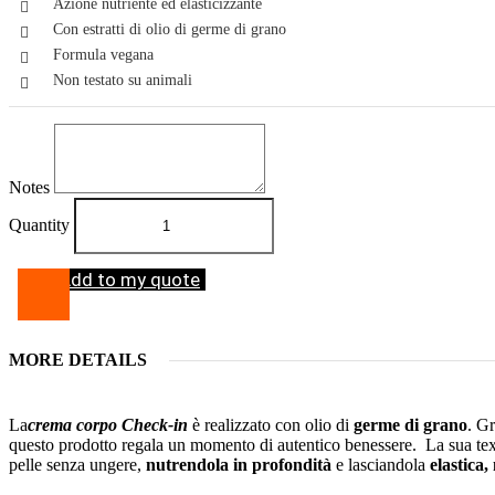
Azione nutriente ed elasticizzante
Con estratti di olio di germe di grano
Formula vegana
Non testato su animali
Notes
Quantity
Add to my quote
MORE DETAILS
La
crema corpo Check-in
è realizzato con olio di
germe di grano
. G
questo prodotto regala un momento di autentico benessere. La sua text
pelle senza ungere,
nutrendola in profondità
e lasciandola
elastica,