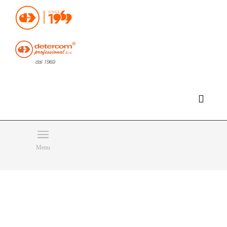
Hello, happy saturday!
Do you need help or want to contact us?
CLICK HERE
Products
SEARCH
Menu