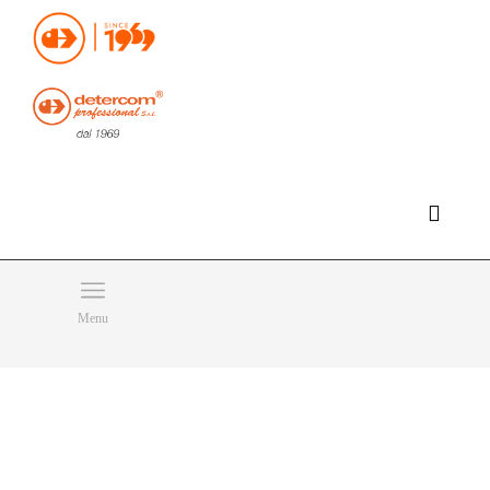
Hello, happy sunday!
Do you need help or want to contact us?
CLICK HERE
Products
SEARCH
Menu