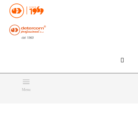
Hello, happy thursday!
Do you need help or want to contact us?
CLICK HERE
Products
SEARCH
Menu