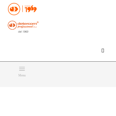
Hello, happy friday!
Do you need help or want to contact us?
CLICK HERE
Products
SEARCH
Menu